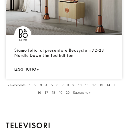
Siamo felici di presentare Beosystem 72-23
Nordic Dawn Limited Edition
LEGGI TUTTO »
« Precedente
1
2
3
4
5
6
7
8
9
10
11
12
13
14
15
16
17
18
19
20
Successivo »
TELEVISORI