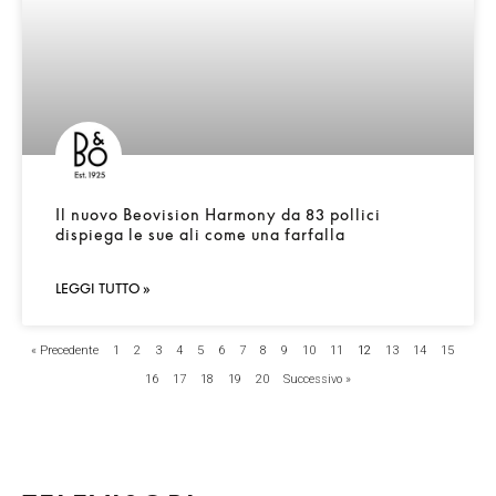
Il nuovo Beovision Harmony da 83 pollici
dispiega le sue ali come una farfalla
LEGGI TUTTO »
« Precedente
1
2
3
4
5
6
7
8
9
10
11
12
13
14
15
16
17
18
19
20
Successivo »