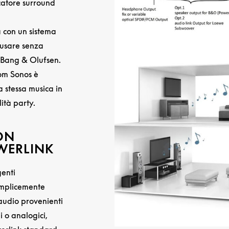
catore surround
a con un sistema
 usare senza
 Bang & Olufsen.
oom Sonos è
a stessa musica in
ità party.
ON
WERLINK
genti
emplicemente
i audio provenienti
li o analogici,