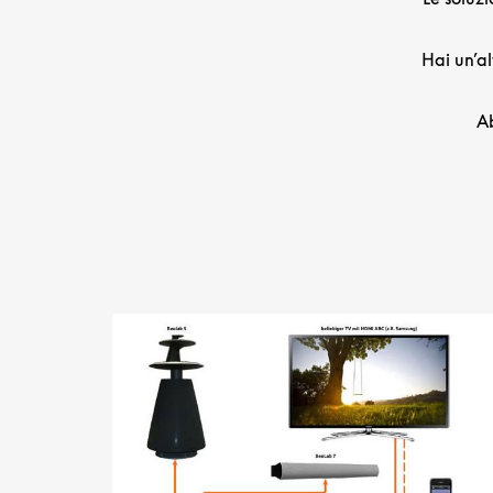
Hai un’a
Ab