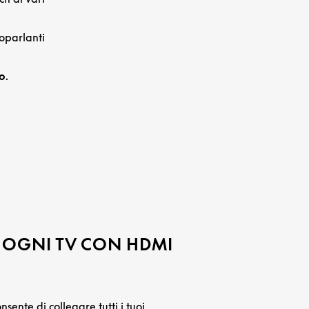
oparlanti
o
.
 OGNI TV CON HDMI
ente di collegare tutti i tuoi