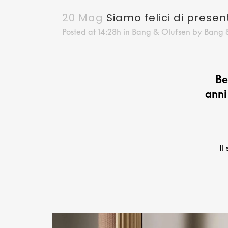
20 Mag
Siamo felici di prese
Posted at 14:28h
in
Bang & Olufsen
by
Bang 
Be
anni
Il