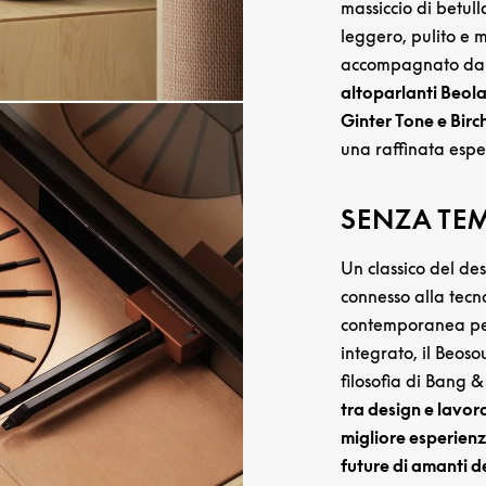
massiccio di betull
leggero, pulito e m
accompagnato da 
altoparlanti Beola
Ginter Tone e Bir
una raffinata espe
SENZA TEM
Un classico del de
connesso alla tecn
contemporanea pe
integrato, il Beos
filosofia di Bang 
tra design e lavora
migliore esperienz
future di amanti d