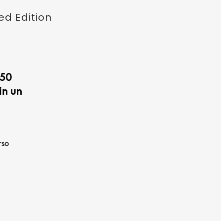
ed Edition
 50
in un
rso