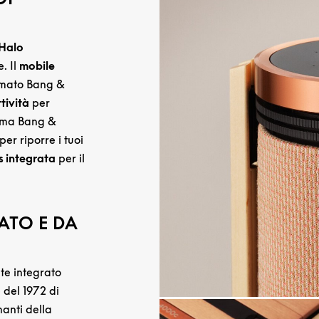
Halo
. Il
mobile
firmato Bang &
tività
per
stema Bang &
er riporre i tuoi
ss integrata
per il
ATO E DA
te integrato
 del 1972 di
manti della