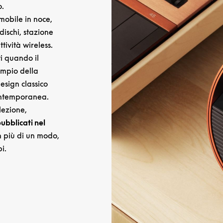
o.
 mobile in noce,
ischi, stazione
tività wireless.
i quando il
empio della
esign classico
ontemporanea.
llezione,
bblicati nel
n più di un modo,
pi.