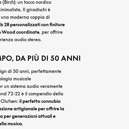
a (Birch): un tocco nordico
inimalista. Il giradischi è
una moderna coppia di
b 28 personalizzati con finiture
ch Wood coordinate
, per offrire
rienza audio stereo.
PO, DA PIÙ DI 50 ANNI
sign di 50 anni, perfettamente
ologia musicale
r un sistema audio veramente
ound 72-22 è il compendio della
& Olufsen:
il perfetto connubio
zione artigianale per offrire la
a per generazioni attuali e
ella musica
.