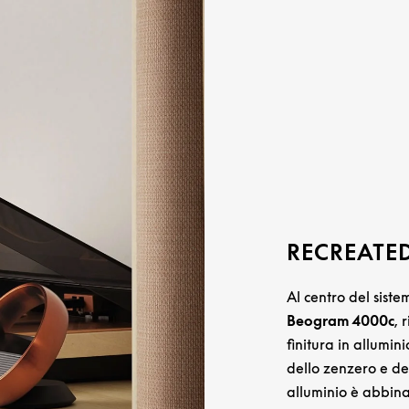
RECREATED
Al centro del siste
Beogram 4000c
, 
finitura in allumin
dello zenzero e del
alluminio è abbina