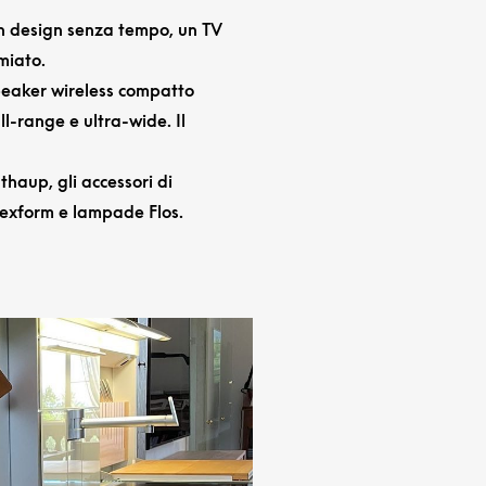
un design senza tempo, un TV
miato.
peaker wireless compatto
l-range e ultra-wide. Il
thaup, gli accessori di
lexform e lampade Flos.