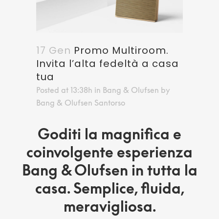
17 Gen
Promo Multiroom.
Invita l’alta fedeltà a casa
tua
Posted at 13:38h
in
Bang & Olufsen
by
Bang & Olufsen Santorso
Goditi la magnifica e
coinvolgente esperienza
Bang & Olufsen in tutta la
casa. Semplice, fluida,
meravigliosa.