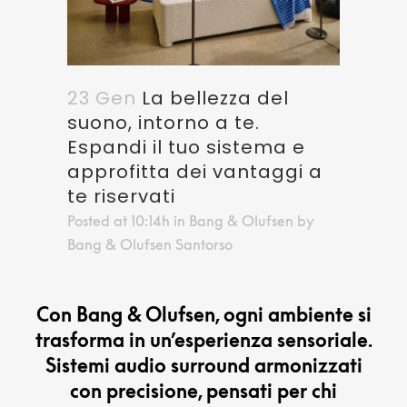
23 Gen
La bellezza del
suono, intorno a te.
Espandi il tuo sistema e
approfitta dei vantaggi a
te riservati
Posted at 10:14h
in
Bang & Olufsen
by
Bang & Olufsen Santorso
Con Bang & Olufsen, ogni ambiente si
trasforma in un’esperienza sensoriale.
Sistemi audio surround armonizzati
con precisione, pensati per chi