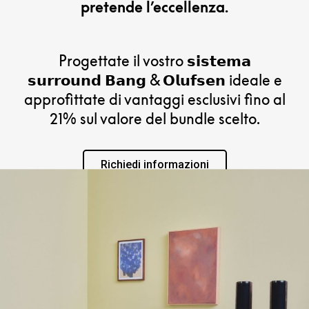
pretende l’eccellenza.
Progettate il vostro 𝘀𝗶𝘀𝘁𝗲𝗺𝗮
𝘀𝘂𝗿𝗿𝗼𝘂𝗻𝗱 𝗕𝗮𝗻𝗴 & 𝗢𝗹𝘂𝗳𝘀𝗲𝗻 ideale e
approfittate di vantaggi esclusivi fino al
21% sul valore del bundle scelto.
Richiedi informazioni