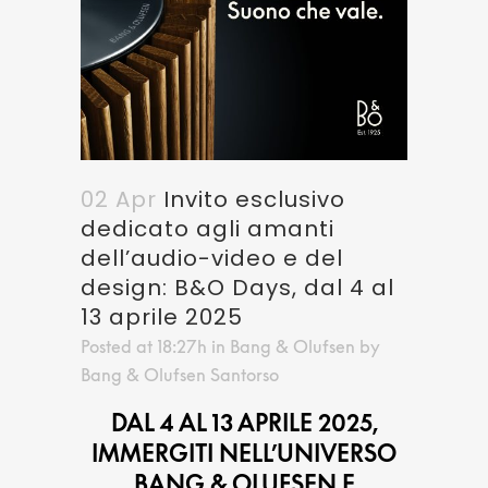
02 Apr
Invito esclusivo
dedicato agli amanti
dell’audio-video e del
design: B&O Days, dal 4 al
13 aprile 2025
Posted at 18:27h
in
Bang & Olufsen
by
Bang & Olufsen Santorso
DAL 4 AL 13 APRILE 2025,
IMMERGITI NELL’UNIVERSO
BANG & OLUFSEN E