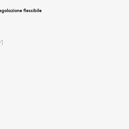
egolazione flessibile
’]