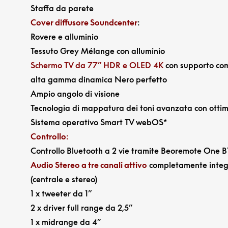
Staffa da parete
Cover diffusore Soundcenter
:
Rovere e alluminio
Tessuto Grey Mélange con alluminio
Schermo TV da 77” HDR e OLED 4K
con supporto comp
alta gamma dinamica Nero perfetto
Ampio angolo di visione
Tecnologia di mappatura dei toni avanzata con otti
Sistema operativo Smart TV webOS*
Controllo
:
Controllo Bluetooth a 2 vie tramite Beoremote One B
Audio Stereo a tre canali attivo
completamente integ
(centrale e stereo)
1 x tweeter da 1”
2 x driver full range da 2,5”
1 x midrange da 4”