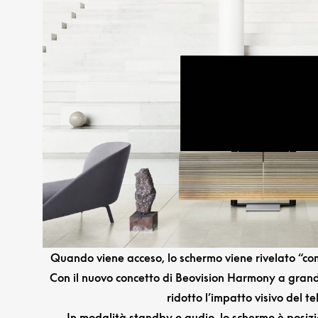
Quando viene acceso, lo schermo viene rivelato “com
Con il nuovo concetto di Beovision Harmony a gran
ridotto l’impatto visivo del te
In modalità standby o audio, lo schermo è posizi