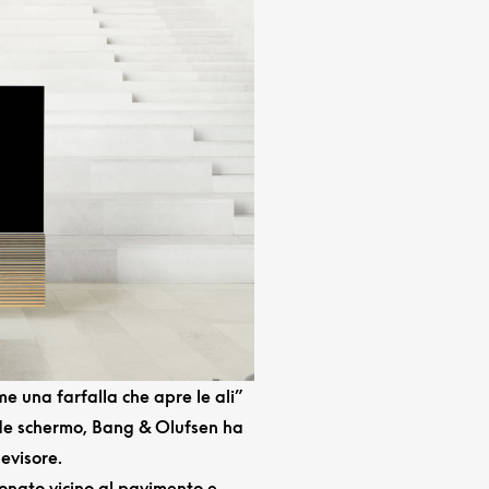
e una farfalla che apre le ali”
de schermo, Bang & Olufsen ha
levisore.
onato vicino al pavimento e