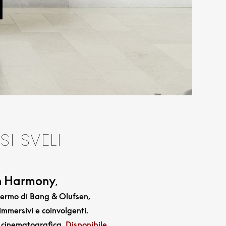
I SVELI
on Harmony
,
hermo di Bang & Olufsen,
mmersivi e coinvolgenti.
a cinematografica.
Disponibile