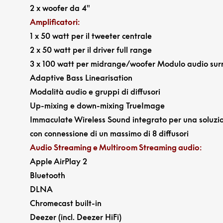
2 x woofer da 4″
Amplificatori
:
1 x 50 watt per il tweeter centrale
2 x 50 watt per il driver full range
3 x 100 watt per midrange/woofer Modulo audio surr
Adaptive Bass Linearisation
Modalità audio e gruppi di diffusori
Up-mixing e down-mixing TrueImage
Immaculate Wireless Sound integrato per una soluzi
con connessione di un massimo di 8 diffusori
Audio Streaming e Multiroom Streaming audio
:
Apple AirPlay 2
Bluetooth
DLNA
Chromecast built-in
Deezer (incl. Deezer HiFi)